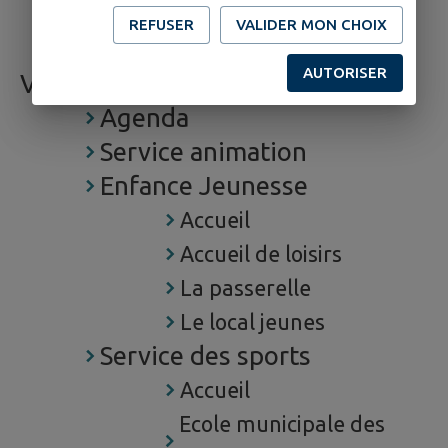
REFUSER
VALIDER MON CHOIX
citoyen)
AUTORISER
VIE QUOTIDIENNE
Agenda
Service animation
Enfance Jeunesse
Accueil
Accueil de loisirs
La passerelle
Le local jeunes
Service des sports
Accueil
Ecole municipale des