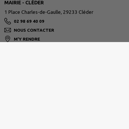
MAIRIE - CLÉDER
1 Place Charles-de-Gaulle, 29233 Cléder
02 98 69 40 09
NOUS CONTACTER
M'Y RENDRE
www.cleder.fr/
Horaires d'ouverture
Lundi 08:30–12:30, 13:30–17:30
Mardi 08:30–12:30, 13:30–17:30
Mercredi 08:30–12:30, 13:30–17:30
Jeudi 08:30–12:30, 13:30–17:30
Vendredi 08:30–12:30, 13:30–16:30