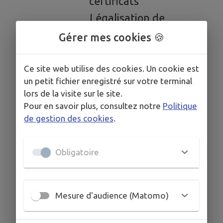
certificats
Légalisation de
signature
Gérer mes cookies 🍪
Démarches en lignes
Changement d’adresse
Ce site web utilise des cookies. Un cookie est
un petit fichier enregistré sur votre terminal
en ligne
lors de la visite sur le site.
Demande d’acte de
Pour en savoir plus, consultez notre
Politique
de gestion des cookies
.
naissance : copie
intégrale ou extrait
Obligatoire
(naissance en France)
Demande d’inscription
sur les listes électorales
Mesure d'audience (Matomo)
Recensement militaire
(ou recensement