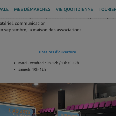
ices suivants :
PALE
MES DÉMARCHES
VIE QUOTIDIENNE
TOURIS
ut assemblée générale, création subvention, photocopie, n
matériel, communication
en septembre, la maison des associations
Horaires d'ouverture
mardi - vendredi : 9h-12h / 13h30-17h
samedi : 10h-12h