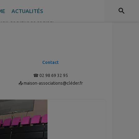
ME
ACTUALITÉS
oir et blanc et couleur
Contact
☎ 02 98 69 32 95
📤 maison-associations@cléder.fr