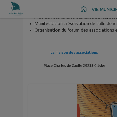
La maison des associations propose les serv
Contenu
Menu
Recherche
Pied de page
VIE MUNICI
Aide aux démarches administratives, stat
Manifestation : réservation de salle de 
Organisation du forum des associations 
La maison des associations
Place Charles de Gaulle 29233 Cléder