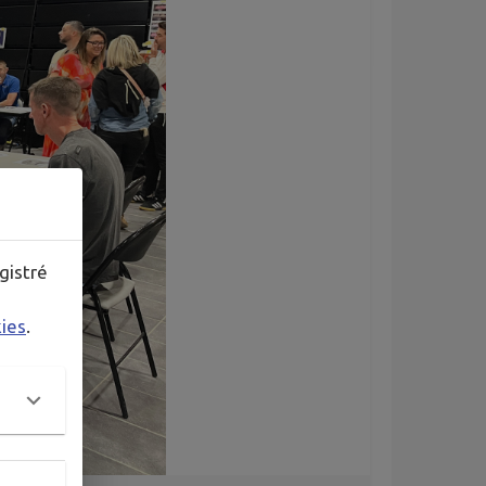
gistré
kies
.