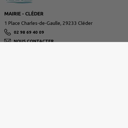
MAIRIE - CLÉDER
1 Place Charles-de-Gaulle, 29233 Cléder
02 98 69 40 09
NOUS CONTACTER
M'Y RENDRE
www.cleder.fr/
Horaires d'ouverture
Lundi 08:30–12:30, 13:30–17:30
Mardi 08:30–12:30, 13:30–17:30
Mercredi 08:30–12:30, 13:30–17:30