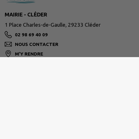
MAIRIE - CLÉDER
1 Place Charles-de-Gaulle, 29233 Cléder
02 98 69 40 09
NOUS CONTACTER
M'Y RENDRE
www.cleder.fr/
Horaires d'ouverture
Lundi 08:30–12:30, 13:30–17:30
Mardi 08:30–12:30, 13:30–17:30
Mercredi 08:30–12:30, 13:30–17:30