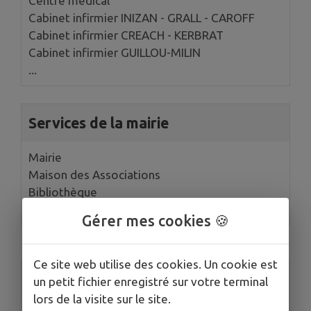
Centre médical
Cabinet infirmier INIZAN - GRALL - CAROFF
Cabinet infirmier CREACH - KERBRAT
Cabinet infirmier GUILLOU-MILIN
...
Services de la mairie
Mairie
Maison des Associations
Bibliothèque
Police Municipale
Gérer mes cookies 🍪
Ce site web utilise des cookies. Un cookie est
Accès rapide
un petit fichier enregistré sur votre terminal
lors de la visite sur le site.