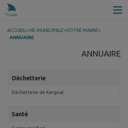
Contenu
Menu
Recherche
Pied de page
ACCUEIL
>
VIE MUNICIPALE
>
VOTRE MAIRIE
>
ANNUAIRE
ANNUAIRE
3 annuaires trouvés.
Déchetterie
Déchetterie de Kergoal
Santé