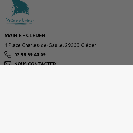
MAIRIE - CLÉDER
1 Place Charles-de-Gaulle, 29233 Cléder
02 98 69 40 09
NOUS CONTACTER
M'Y RENDRE
www.cleder.fr/
Horaires d'ouverture