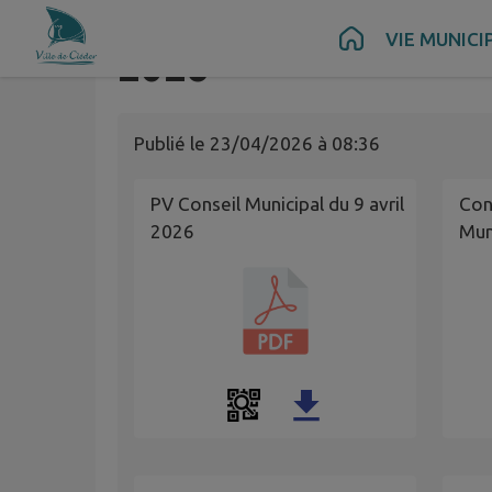
Procès verbal et dé
Contenu
Menu
Recherche
Pied de page
VIE MUNICI
2026
Publié le
23/04/2026 à 08:36
PV Conseil Municipal du 9 avril
Con
2026
Mun