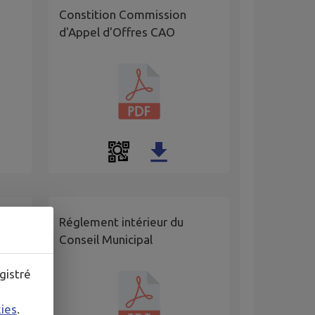
Constition Commission
s
d'Appel d'Offres CAO
es
Réglement intérieur du
Conseil Municipal
gistré
kies
.