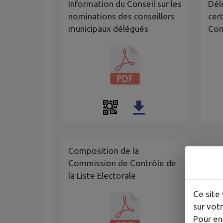
Information du Conseil sur les
Dél
nominations des conseillers
cer
municipaux délégués
Con
Composition de la
Commission de Contrôle de
Com
la Liste Electorale
Ce site 
sur votr
Pour en