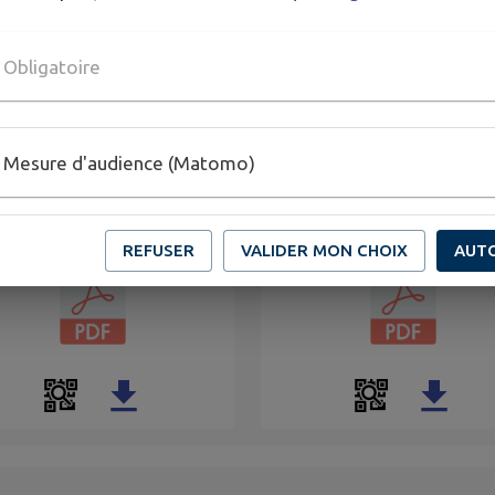
Obligatoire
Mesure d'audience (Matomo)
ANNEXE Réglement
robation du Règlement
Budgétaire et Financier m
étaire et Financier
2026
REFUSER
VALIDER MON CHOIX
AUT