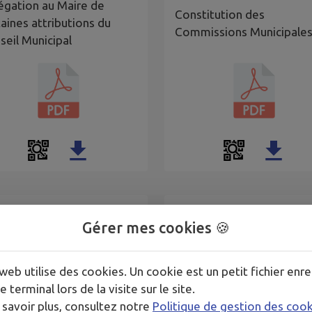
égation au Maire de
Constitution des
taines attributions du
Commissions Municipale
seil Municipal
Délégations aux structur
Gérer mes cookies 🍪
position du CCAS
intercommunales et
organismes divers
web utilise des cookies. Un cookie est un petit fichier enre
e terminal lors de la visite sur le site.
 savoir plus, consultez notre
Politique de gestion des coo