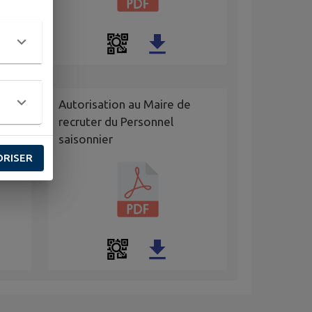
Autorisation au Maire de
aj
recruter du Personnel
saisonnier
ORISER