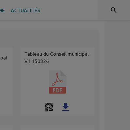
icipal du 9 avril
ME
ACTUALITÉS
Tableau du Conseil municipal
ipal
V1 150326