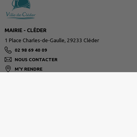
MAIRIE - CLÉDER
1 Place Charles-de-Gaulle, 29233 Cléder
02 98 69 40 09
NOUS CONTACTER
M'Y RENDRE
www.cleder.fr/
Horaires d'ouverture
Lundi 08:30–12:30, 13:30–17:30