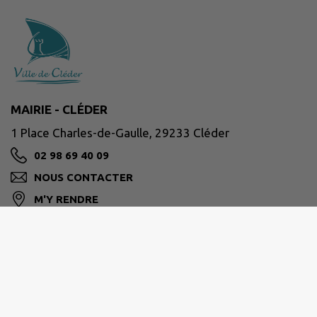
MAIRIE - CLÉDER
1 Place Charles-de-Gaulle, 29233 Cléder
02 98 69 40 09
NOUS CONTACTER
M'Y RENDRE
www.cleder.fr/