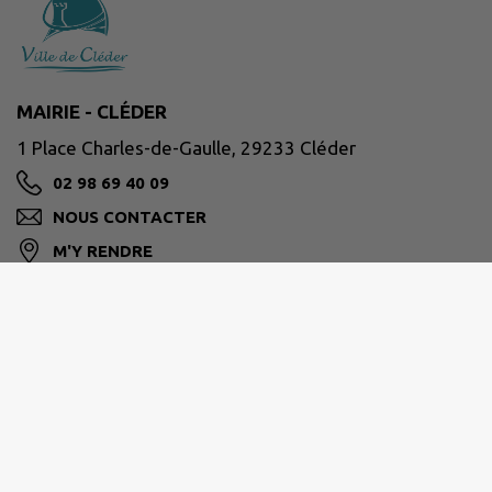
MAIRIE - CLÉDER
1 Place Charles-de-Gaulle, 29233 Cléder
02 98 69 40 09
NOUS CONTACTER
M'Y RENDRE
www.cleder.fr/
Horaires d'ouverture
Lundi 08:30–12:30, 13:30–17:30