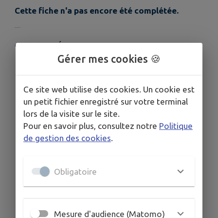
Cette fiche n'a pas encore été complétée.
COORDONNÉES
Gérer mes cookies 🍪
Rue Amiral de Kersaint, 29233 Cléder
02 98 69 33 82
Ce site web utilise des cookies. Un cookie est
un petit fichier enregistré sur votre terminal
lors de la visite sur le site.
Pour en savoir plus, consultez notre
Politique
de gestion des cookies
.
Obligatoire
Mesure d'audience (Matomo)