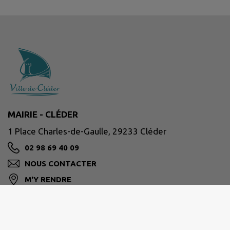
MAIRIE - CLÉDER
1 Place Charles-de-Gaulle, 29233 Cléder
02 98 69 40 09
NOUS CONTACTER
M'Y RENDRE
www.cleder.fr/