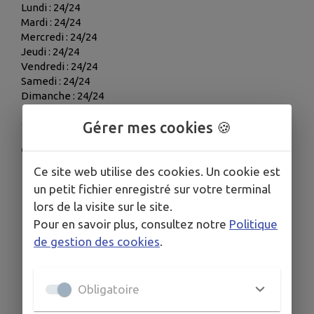
Lundi : 24/24
Mardi : 24/24
Mercredi : 24/24
Jeudi : 24/24
Vendredi : 24/24
Samedi : 24/24
Dimanche : 24/24
Gérer mes cookies 🍪
COORDONNÉES
Ce site web utilise des cookies. Un cookie est
50 Rue de Plouescat, 29233 Cléder
un petit fichier enregistré sur votre terminal
06 33 85 69 97
lors de la visite sur le site.
Pour en savoir plus, consultez notre
Politique
de gestion des cookies
.
Obligatoire