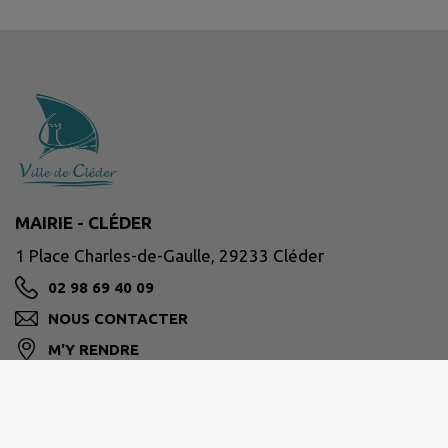
MAIRIE - CLÉDER
1 Place Charles-de-Gaulle, 29233 Cléder
02 98 69 40 09
NOUS CONTACTER
M'Y RENDRE
www.cleder.fr/