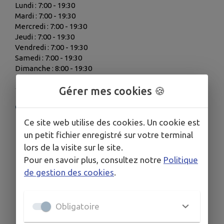
Lundi : 7:00 - 19:30
Mardi : 7:00 - 19:30
Mercredi : 7:00 - 19:30
Jeudi : 7:00 - 19:30
Vendredi : 7:00 - 19:30
Samedi : 7:00 - 19:30
Dimanche : 8:00 - 19:30
Gérer mes cookies 🍪
COORDONNÉES
Ce site web utilise des cookies. Un cookie est
23 Rue de l'Armorique, 29233 Cléder
un petit fichier enregistré sur votre terminal
06 95 64 53 65
lors de la visite sur le site.
Pour en savoir plus, consultez notre
Politique
de gestion des cookies
.
Obligatoire