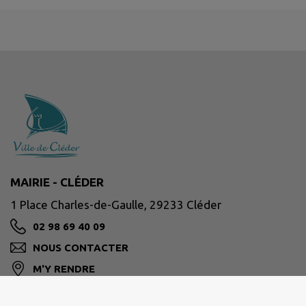
MAIRIE - CLÉDER
1 Place Charles-de-Gaulle, 29233 Cléder
02 98 69 40 09
NOUS CONTACTER
M'Y RENDRE
www.cleder.fr/