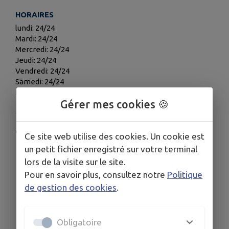
HORAIRES
lundi: 24/24
Mardi: 24/24
Mercredi: 24/24
Jeudi: 24/24
Vendredi: 24/24
Samedi: 24/24
Dimanche: 24/24
Gérer mes cookies 🍪
COORDONNÉES
Ce site web utilise des cookies. Un cookie est
22 Ter Rue de Saint-Pol de Léon, 29233 Cléder
un petit fichier enregistré sur votre terminal
lors de la visite sur le site.
02 98 69 45 09
Pour en savoir plus, consultez notre
Politique
de gestion des cookies
.
Obligatoire