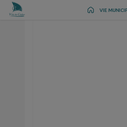
Ecole publique Per
Contenu
Menu
Recherche
Pied de page
VIE MUNICI