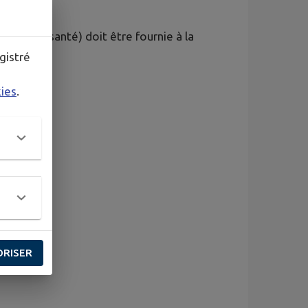
arnet de santé) doit être fournie à la
gistré
kies
.
ORISER