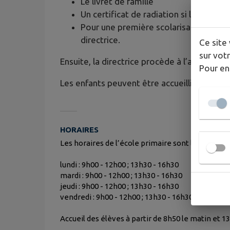
Le livret de famille
Un certificat de radiation si l’enfant 
Pour une première scolarisation, une a
directrice.
Ce site 
sur votr
Ensuite, la directrice procède à l’admission 
Pour en
Les enfants peuvent être accueillis dès 2 a
HORAIRES
Les horaires de l’école primaire sont les suivants
lundi : 9h00 - 12h00 ; 13h30 - 16h30
mardi : 9h00 - 12h00 ; 13h30 - 16h30
jeudi : 9h00 - 12h00 ; 13h30 - 16h30
vendredi : 9h00 - 12h00 ; 13h30 - 16h30
Accueil des élèves à partir de 8h50 le matin et 1