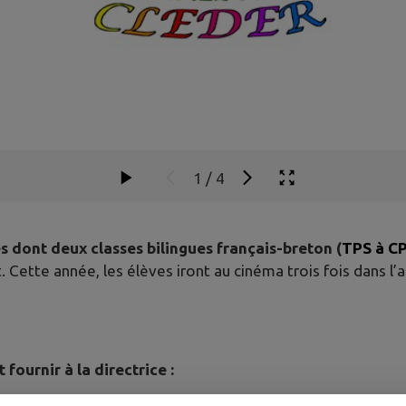
1
/
4
es dont deux classes bilingues français-breton (
TPS à CP
. Cette année, les élèves iront au cinéma trois fois dans l
t fournir à la directrice :