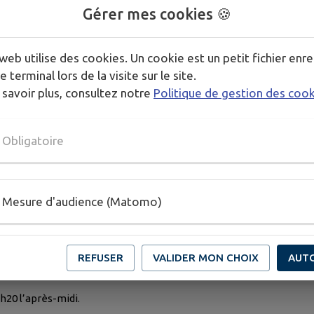
Gérer mes cookies 🍪
était scolarisé dans une autre école.
ttestation de vaccination (ou copie des pages vaccins du c
web utilise des cookies. Un cookie est un petit fichier enre
e terminal lors de la visite sur le site.
dans l’école.
 savoir plus, consultez notre
Politique de gestion des coo
ns, dans des conditions à définir avec l’équipe enseignante.
Obligatoire
 :
Mesure d'audience (Matomo)
REFUSER
VALIDER MON CHOIX
AUT
3h20 l’après-midi.