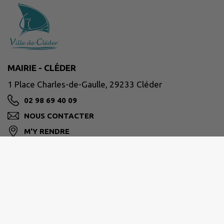
MAIRIE - CLÉDER
1 Place Charles-de-Gaulle, 29233 Cléder
02 98 69 40 09
NOUS CONTACTER
M'Y RENDRE
www.cleder.fr/
Horaires d'ouverture