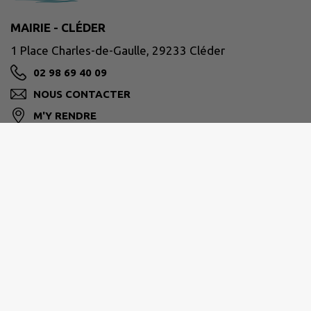
MAIRIE - CLÉDER
1 Place Charles-de-Gaulle, 29233 Cléder
02 98 69 40 09
NOUS CONTACTER
M'Y RENDRE
www.cleder.fr/
Horaires d'ouverture
Lundi 08:30–12:30, 13:30–17:30
Mardi 08:30–12:30, 13:30–17:30
Mercredi 08:30–12:30, 13:30–17:30