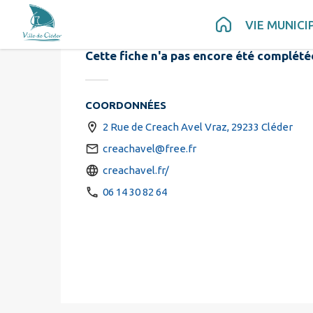
Au Jardin de
Contenu
Menu
Recherche
Pied de page
VIE MUNICI
Cette fiche n'a pas encore été complété
COORDONNÉES
2 Rue de Creach Avel Vraz, 29233 Cléder
creachavel@free.fr
creachavel.fr/
06 14 30 82 64