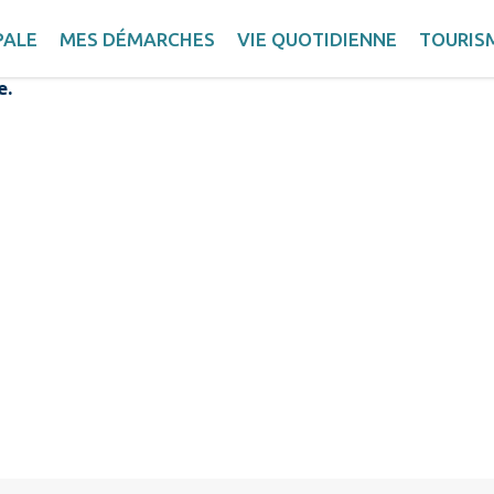
 Créach Avel
PALE
MES DÉMARCHES
VIE QUOTIDIENNE
TOURIS
e.