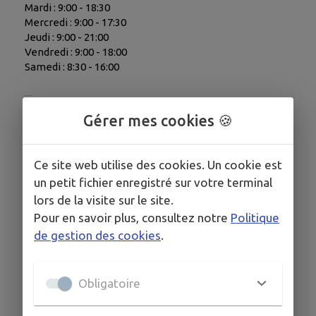
Mardi : 9:00 - 18:30
Mercredi : 9:00 - 17:30
Jeudi : 9:00 - 21:00
Vendredi : 9:00 - 18:00
Samedi : 8:30 - 16:00
Gérer mes cookies 🍪
COORDONNÉES
19 Rue de l'Armorique, 29233 Cléder
Ce site web utilise des cookies. Un cookie est
02 98 69 42 58
un petit fichier enregistré sur votre terminal
lors de la visite sur le site.
Pour en savoir plus, consultez notre
Politique
de gestion des cookies
.
Obligatoire