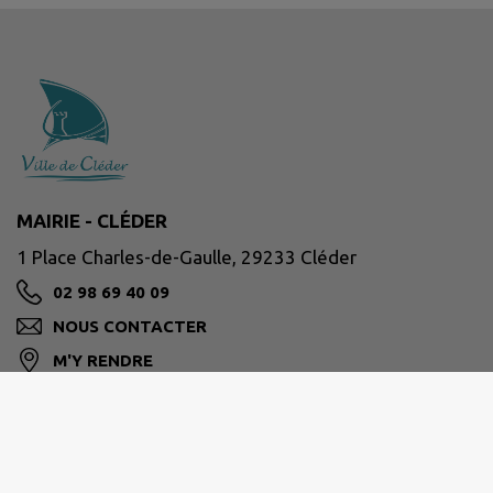
MAIRIE - CLÉDER
1 Place Charles-de-Gaulle, 29233 Cléder
02 98 69 40 09
NOUS CONTACTER
M'Y RENDRE
www.cleder.fr/