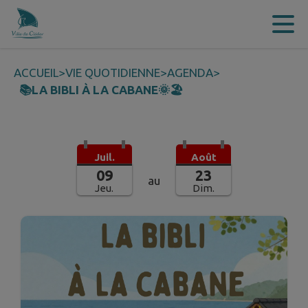
Contenu
Menu
Recherche
Pied de page
ACCUEIL
>
VIE QUOTIDIENNE
>
AGENDA
>
📚LA BIBLI À LA CABANE🌞🏖️
Juil.
Août
09
23
au
Jeu.
Dim.