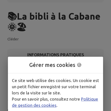
📚La bibli à la Cabane
🌞🏖️
Cléder
INFORMATIONS PRATIQUES
Gérer mes cookies 🍪
LIEU
Parc de loisirs des Amiets
DATES
Ce site web utilise des cookies. Un cookie est
Du jeu. 9 juil. au dim. 23 août
un petit fichier enregistré sur votre terminal
lors de la visite sur le site.
Pour en savoir plus, consultez notre
Politique
☀La biblio à la cabane des Amiets ! 🏖
de gestion des cookies
.
Un coin de lecture convivial en plein air en