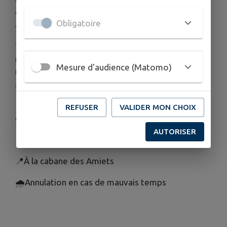
consultation libre du jeudi 9 juillet au dimanche 23
Obligatoire
août
Tous les jeudis jusqu'au 20 août, venez partager
un moment de lecture en solo ou partagé, avec
Mesure d'audience (Matomo)
une sélection de livres et revues pour tous les
âges !
📆lectures en consultation libre du lundi au
REFUSER
VALIDER MON CHOIX
dimanche 10h30 - 18h30
AUTORISER
📆lectures organisées tous les jeudis à 16h30
📍À la cabane des Amiets
🌧Annulation en cas de mauvais temps