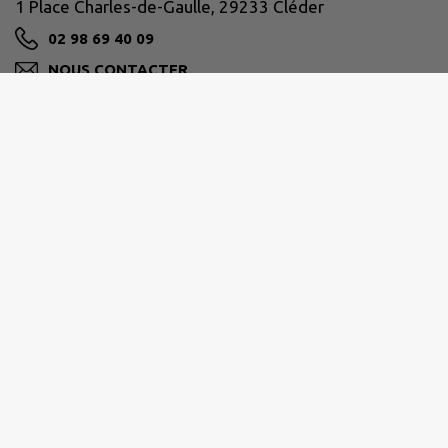
1 Place Charles-de-Gaulle, 29233 Cléder
02 98 69 40 09
NOUS CONTACTER
M'Y RENDRE
www.cleder.fr/
Horaires d'ouverture
Lundi 08:30–12:30, 13:30–17:30
Mardi 08:30–12:30, 13:30–17:30
Mercredi 08:30–12:30, 13:30–17:30
Jeudi 08:30–12:30, 13:30–17:30
Vendredi 08:30–12:30, 13:30–16:30
Samedi 09:00–12:00