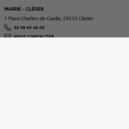
MAIRIE - CLÉDER
1 Place Charles-de-Gaulle, 29233 Cléder
02 98 69 40 09
NOUS CONTACTER
M'Y RENDRE
www.cleder.fr/
Horaires d'ouverture
Lundi 08:30–12:30, 13:30–17:30
Mardi 08:30–12:30, 13:30–17:30
Mercredi 08:30–12:30, 13:30–17:30
Jeudi 08:30–12:30, 13:30–17:30