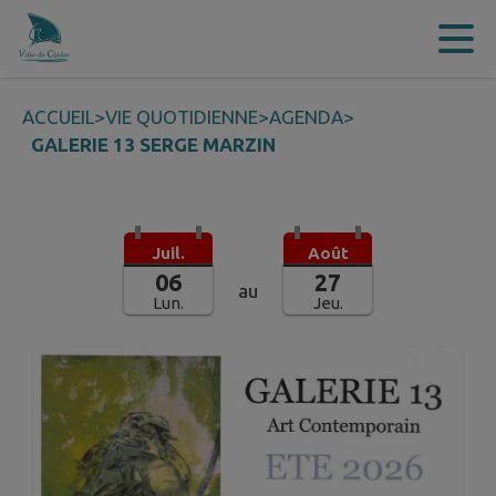
Contenu
Menu
Recherche
Pied de page
ACCUEIL
>
VIE QUOTIDIENNE
>
AGENDA
>
GALERIE 13 SERGE MARZIN
Juil.
Août
06
27
au
Lun.
Jeu.