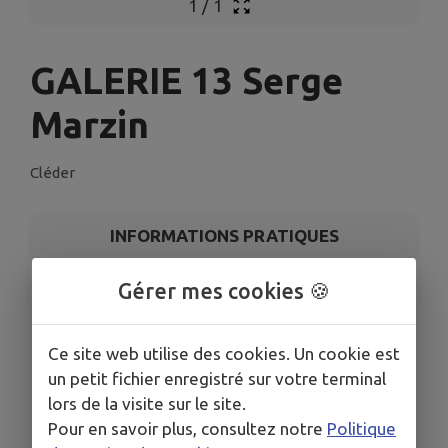
1
/
1
GALERIE 13 Serge
Marzin
Cléder
INFORMATIONS PRATIQUES
LIEU
Gérer mes cookies 🍪
Cléder
DATES
Ce site web utilise des cookies. Un cookie est
Du lun. 6 juil. au jeu. 27 août
un petit fichier enregistré sur votre terminal
ORGANISÉ PAR
lors de la visite sur le site.
Atelier-Galerie d'art contemporain - Serge Marzin
Pour en savoir plus, consultez notre
Politique