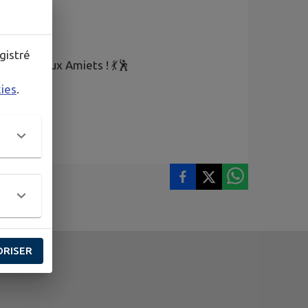
viviale !
gistré
e d'été aux Amiets ! 💃🕺
kies
.
ORISER