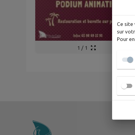
Ce site 
sur votr
Pour en
1
/
1