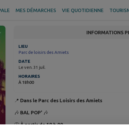
🌞Un été aux Amiets - 
PALE
MES DÉMARCHES
VIE QUOTIDIENNE
TOURIS
Cléder
INFORMATIONS P
LIEU
Parc de loisirs des Amiets
DATE
Le ven. 31 juil.
HORAIRES
À 18h00
📍
Dans le Parc des Loisirs des Amiets
🎶
BAL POP'
🎶
🕖
À partir de 19 h 00