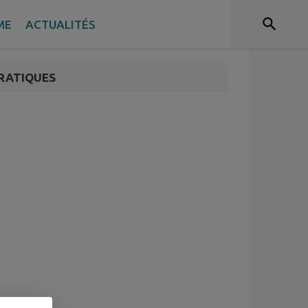
Concerts🎶
ME
ACTUALITÉS
RATIQUES