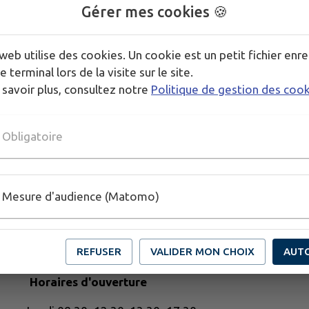
🎤
Podium Animation
pour une soirée festive et con
Gérer mes cookies 🍪
🍟
Restauration sur place et Buvette
web utilise des cookies. Un cookie est un petit fichier enre
✨ Venez danser, chanter et profiter d'une belle soiré
e terminal lors de la visite sur le site.
 savoir plus, consultez notre
Politique de gestion des coo
Infos 02 98 69 32 95
Obligatoire
Mesure d'audience (Matomo)
REFUSER
VALIDER MON CHOIX
AUT
Horaires d'ouverture