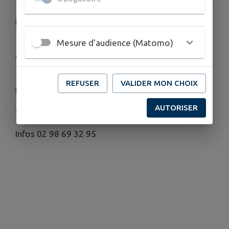
Dans le parc des loisirs des Amiets :
Mesure d'audience (Matomo)
⭐SPECTACLE⭐ 19 h 00 - Playground (arts du cirque
et mat chinois)
🎶CONCERTS🎶 20 h 00 - Mangrove (Néo soul) -
REFUSER
VALIDER MON CHOIX
Les têtes Molles (Rock)
AUTORISER
🍽 Restauration et buvette sur place🍹
Infos 02 98 69 32 95