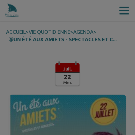
Contenu
Menu
Recherche
Pied de page
ACCUEIL
>
VIE QUOTIDIENNE
>
AGENDA
>
🌞UN ÉTÉ AUX AMIETS - SPECTACLES ET C...
Juil.
22
Mer.