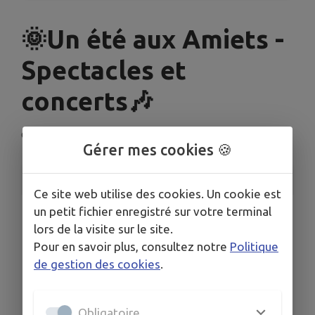
🌞Un été aux Amiets -
Spectacles et
concerts🎶
Cléder
Gérer mes cookies 🍪
INFORMATIONS PRATIQUES
Ce site web utilise des cookies. Un cookie est
un petit fichier enregistré sur votre terminal
LIEU
Parc de loisirs des Amiets
lors de la visite sur le site.
Pour en savoir plus, consultez notre
Politique
DATE
de gestion des cookies
.
Le mer. 22 juil.
HORAIRES
À 18h00
Obligatoire