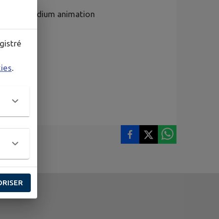
 cuivre, podium animation
gistré
kies
.
ORISER