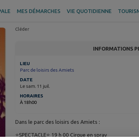
🌞Un été aux Amiets - 
concerts🎶
PALE
MES DÉMARCHES
VIE QUOTIDIENNE
TOURIS
Cléder
INFORMATIONS P
LIEU
Parc de loisirs des Amiets
DATE
Le sam. 11 juil.
HORAIRES
À 18h00
Dans le parc des loisirs des Amiets :
⭐SPECTACLE⭐ 19 h 00 Cirque en spray