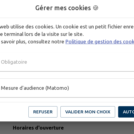
Gérer mes cookies 🍪
🎶CONCERTS🎶 20 h 00 June, Lorette, fanfare simili
🎆FEU D'ARTIFICE🎆23 h 30 sur la plage des Amiets
web utilise des cookies. Un cookie est un petit fichier enre
e terminal lors de la visite sur le site.
🍽 Restauration et buvette sur place🍹
 savoir plus, consultez notre
Politique de gestion des coo
Infos 02 98 69 32 95
Obligatoire
Mesure d'audience (Matomo)
REFUSER
VALIDER MON CHOIX
AUT
Horaires d'ouverture