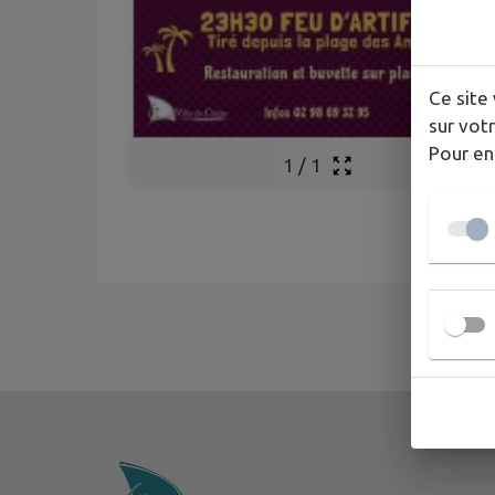
Ce site 
sur votr
Pour en
1
/
1