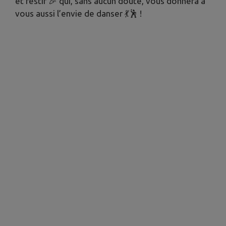
et festif 🎉 qui, sans aucun doute, vous donnera à
vous aussi l’envie de danser 💃🕺 !