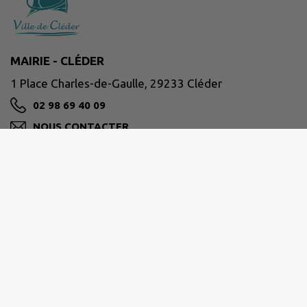
MAIRIE - CLÉDER
1 Place Charles-de-Gaulle, 29233 Cléder
02 98 69 40 09
NOUS CONTACTER
M'Y RENDRE
www.cleder.fr/
Horaires d'ouverture
Lundi 08:30–12:30, 13:30–17:30