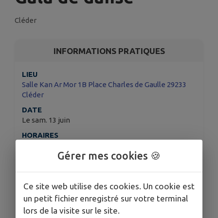
Cléder
INFORMATIONS PRATIQUES
LIEU
Salle Kan Ar Mor 1B Place Charles de Gaulle 29233
Cléder
DATE
Le sam. 13 juin
HORAIRES
10h30 et 16h00
Gérer mes cookies 🍪
TARIFS
7 € / adultes
3 € / moins de 18 ans 💶.
Ce site web utilise des cookies. Un cookie est
ORGANISÉ PAR
un petit fichier enregistré sur votre terminal
TONIC GYM
lors de la visite sur le site.