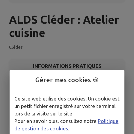
ALDS Cléder : Atelier
cuisine
Cléder
INFORMATIONS PRATIQUES
Gérer mes cookies 🍪
LIEU
50 Boulevard de l’Europe 29430 Plouescat
DATE
Ce site web utilise des cookies. Un cookie est
Le mar. 9 juin
un petit fichier enregistré sur votre terminal
HORAIRES
lors de la visite sur le site.
À 10h00
Pour en savoir plus, consultez notre
Politique
de gestion des cookies
.