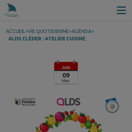
Contenu
Menu
Recherche
Pied de page
ACCUEIL
>
VIE QUOTIDIENNE
>
AGENDA
>
ALDS CLÉDER : ATELIER CUISINE
Juin
09
Mar.