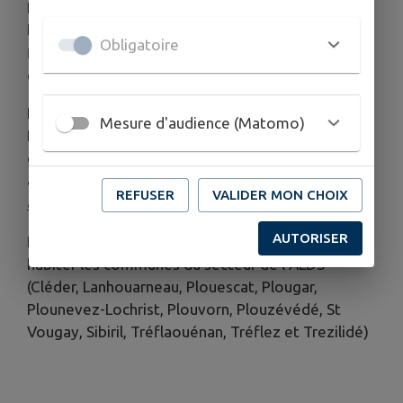
Dans le cadre du plan vieillir et en partenariat avec
le département du Finistère & la Conférence des
Obligatoire
financeurs, nous mettons de nouveau en place
des ateliers de cuisine.
Les ateliers auront lieu à La Fondation de
Mesure d'audience (Matomo)
Plouescat,
à partir du 9 juin à 10h
. Ils sont
gratuits,
sous inscription avant le 27/05/2026,
auprès de l’ALDS (02-98-69-49-60 ou contact@
REFUSER
VALIDER MON CHOIX
alds.una29.fr
)
AUTORISER
Pour participer, il faut avoir plus de 60 ans et
habiter les communes du secteur de l’ALDS
(Cléder, Lanhouarneau, Plouescat, Plougar,
Plounevez-Lochrist, Plouvorn, Plouzévédé, St
Vougay, Sibiril, Tréflaouénan, Tréflez et Trezilidé)