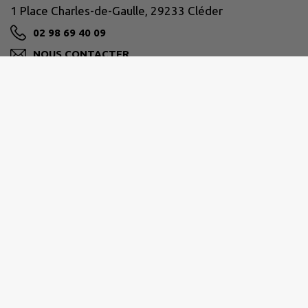
1 Place Charles-de-Gaulle, 29233 Cléder
02 98 69 40 09
NOUS CONTACTER
M'Y RENDRE
www.cleder.fr/
Horaires d'ouverture
Lundi 08:30–12:30, 13:30–17:30
Mardi 08:30–12:30, 13:30–17:30
Mercredi 08:30–12:30, 13:30–17:30
Jeudi 08:30–12:30, 13:30–17:30
Vendredi 08:30–12:30, 13:30–16:30
Samedi 09:00–12:00