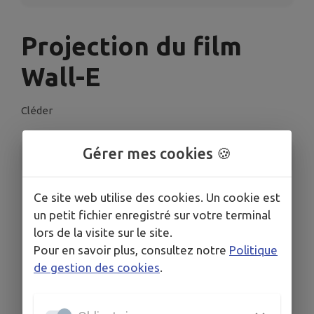
Projection du film
Wall-E
Cléder
Gérer mes cookies 🍪
INFORMATIONS PRATIQUES
LIEU
Ce site web utilise des cookies. Un cookie est
Salle Kan Ar Mor 1B Place Charles de Gaulle 29233
un petit fichier enregistré sur votre terminal
Cléder
lors de la visite sur le site.
DATE
Pour en savoir plus, consultez notre
Politique
Le jeu. 19 févr.
de gestion des cookies
.
HORAIRES
14h00