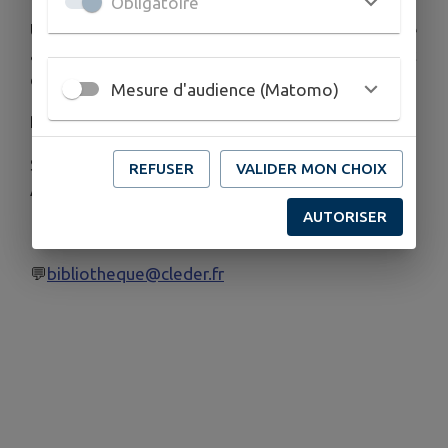
Obligatoire
Un petit robot, une grande aventure !
Wall-E
arrive
à Cléder pour une séance cinéma pleine de rires et
de messages pour la planète.
Mesure d'audience (Matomo)
Projection à la salle Kan ar Mor
Sur réservation
REFUSER
VALIDER MON CHOIX
À partir de 6 ans
AUTORISER
📞02 98 19 57 66
💬
bibliotheque@cleder.fr