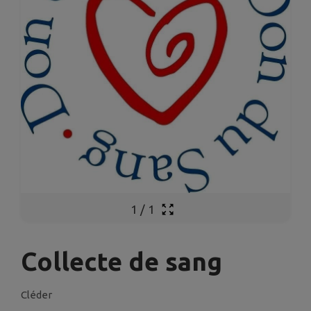
1
/
1
Collecte de sang
Cléder