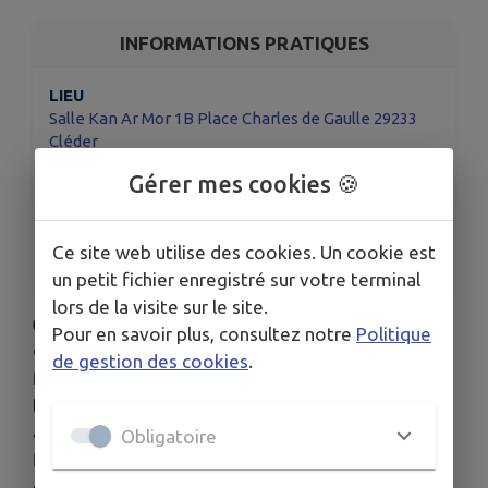
INFORMATIONS PRATIQUES
LIEU
Salle Kan Ar Mor 1B Place Charles de Gaulle 29233
Cléder
DATE
Gérer mes cookies 🍪
Le mar. 28 oct.
HORAIRES
Ce site web utilise des cookies. Un cookie est
De 09h00 à 13h00
un petit fichier enregistré sur votre terminal
lors de la visite sur le site.
👉💉La prochaine collecte de sang aura lieu le
28
Pour en savoir plus, consultez notre
Politique
octobre 2025 de 9h00 à 13h00 à la salle Kan Ar
de gestion des cookies
.
Mor.
Pour donner son sang, il faut (entre autres) être
âgé de 18 à 70 ans, ne pas avoir eu d'infection ou
Obligatoire
fièvre de plus de 38°C
datant de moins de 2 semaines et présenter sa