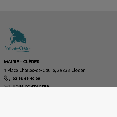
MAIRIE - CLÉDER
1 Place Charles-de-Gaulle, 29233 Cléder
02 98 69 40 09
NOUS CONTACTER
M'Y RENDRE
www.cleder.fr/