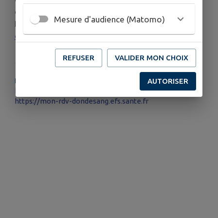
carte d’identité.
Mesure d'audience (Matomo)
Pour prendre rendez-vous :
https://mon-rdv-
dondesang.efs.sante.fr
REFUSER
VALIDER MON CHOIX
PLUS D'INFORMATIONS
AUTORISER
https://dondesang.efs.sante.fr/trouver-une-collecte/138475/sang
https://mon-rdv-dondesang.efs.sante.fr