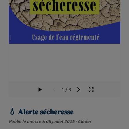
1
/
3
💧 𝐀𝐥𝐞𝐫𝐭𝐞 𝐬𝐞́𝐜𝐡𝐞𝐫𝐞𝐬𝐬𝐞
Publié le mercredi 08 juillet 2026 - Cléder