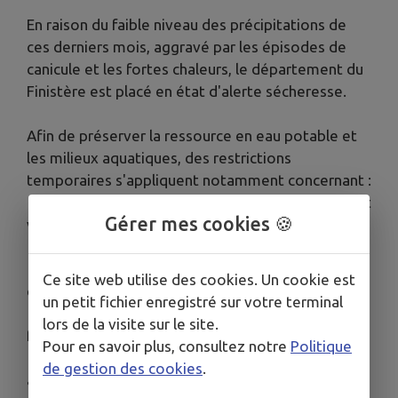
En raison du faible niveau des précipitations de
ces derniers mois, aggravé par les épisodes de
canicule et les fortes chaleurs, le département du
Finistère est placé en état d'alerte sécheresse.
Afin de préserver la ressource en eau potable et
les milieux aquatiques, des restrictions
temporaires s'appliquent notamment concernant :
🚫 le nettoyage des façades, terrasses, toitures et
Gérer mes cookies 🍪
véhicules ;
🚫 le remplissage des piscines privées ;
🚫 l'arrosage des jardins, espaces verts et terrains
Ce site web utilise des cookies. Un cookie est
de sport ;
un petit fichier enregistré sur votre terminal
🚫 l'alimentation des douches de plage et des
lors de la visite sur le site.
fontaines d'agrément ;
Pour en savoir plus, consultez notre
Politique
🚫 certains usages industriels et l'irrigation
de gestion des cookies
.
agricole.