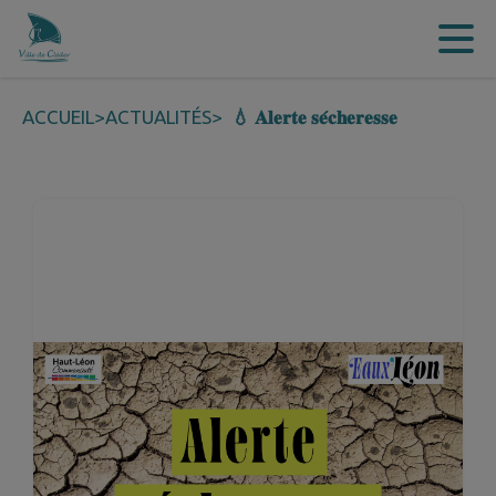
Contenu
Menu
Recherche
Pied de page
ACCUEIL
>
ACTUALITÉS
>
💧 𝐀𝐥𝐞𝐫𝐭𝐞 𝐬𝐞́𝐜𝐡𝐞𝐫𝐞𝐬𝐬𝐞