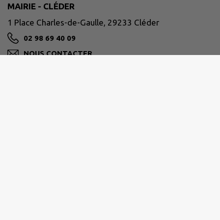
MAIRIE - CLÉDER
1 Place Charles-de-Gaulle, 29233 Cléder
02 98 69 40 09
NOUS CONTACTER
M'Y RENDRE
www.cleder.fr/
Horaires d'ouverture
Lundi 08:30–12:30, 13:30–17:30
Mardi 08:30–12:30, 13:30–17:30
Mercredi 08:30–12:30, 13:30–17:30
Jeudi 08:30–12:30, 13:30–17:30